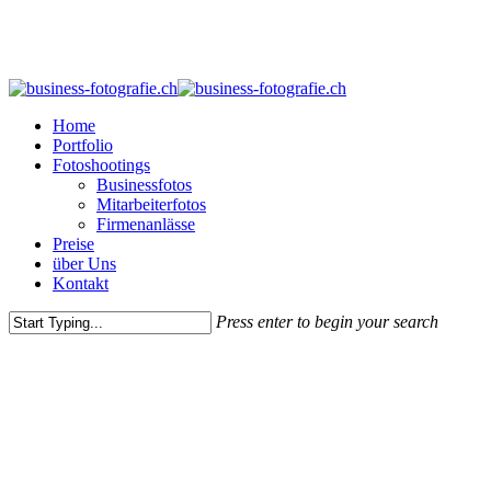
Skip
to
main
content
Menu
Home
Portfolio
Fotoshootings
Businessfotos
Mitarbeiterfotos
Firmenanlässe
Preise
über Uns
Kontakt
Press enter to begin your search
Close
Search